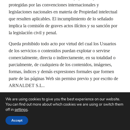
protegidas por las convenciones internacionales y
legislaciones nacionales en materia de Propiedad intelectual
que resulten aplicables. El incumplimiento de lo señalado
implica la comisión de graves actos ilícitos y su sanción por
la legislación civil y penal.
Queda prohibido todo acto por virtud del cual los Usuarios
de los servicios o contenidos puedan explotar o servirse
comercialmente, directa o indirectamente, en su totalidad o
parcialmente, de cualquiera de los contenidos, imágenes,
formas, índices y demás expresiones formales que formen
parte de las páginas Web sin permiso previo y por escrito de
ARNALDET S.L..
En concreto, y sin carácter exhaustivo, quedan prohibidos los
We are using cookies to give you the best experience on our website.
actos de reproducción, distribución, exhibición, transmisión,
You can find out more about which cookies we are using or switch them
off in
settings
.
retransmisión, emisión en cualquier forma, almacenamiento
en soportes físicos o lógicos (por ejemplo, disquetes o disco
Accept
duro de ordenadores), digitalización o puesta a disposición