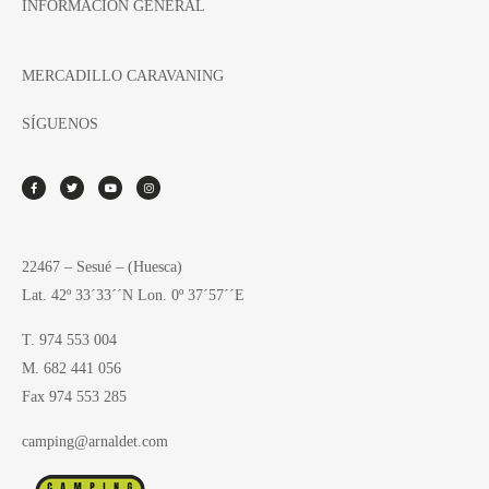
INFORMACION GENERAL
MERCADILLO CARAVANING
SÍGUENOS
22467 – Sesué – (Huesca)
Lat. 42º 33´33´´N Lon. 0º 37´57´´E
T. 974 553 004
M. 682 441 056
Fax 974 553 285
camping@arnaldet.com