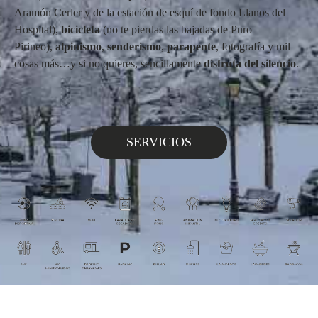
Aramón Cerler y de la estación de esquí de fondo Llanos del
Hospital),
bicicleta
(no te pierdas las bajadas de Puro
Pirineo),
alpinismo
,
senderismo
,
parapente
, fotografía y mil
cosas más…y si no quieres, sencillamente
disfruta del silencio
.
SERVICIOS