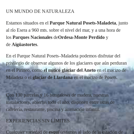
UN MUNDO DE NATURALEZA
Estamos situados en el
Parque Natural Posets-Maladeta
, junto
al río Esera a 960 mts. sobre el nivel del mar, y a una hora de
los
Parques Nacionales
de
Ordesa-Monte Perdido
y
de
Aigüastortes
.
En el Parque Natural Posets–Maladeta podemos disfrutar del
privilegio de observar algunos de los glaciares que aún perduran
en el Pirineo, como
el mítico glaciar del Aneto
en el macizo de
Maladeta o el
glaciar de Llardana
en el macizo de Posets.
Con 130 parcelas y 16 bungalows de madera, nuestras
instalaciones, abiertas todo el año, disponen entre otras de
cafetería, restaurante, piscina y animación infantil.
EXPERIENCIAS SIN LÍMITES
Cualquier variedad de
esquí
(estamos al lado de la estación de