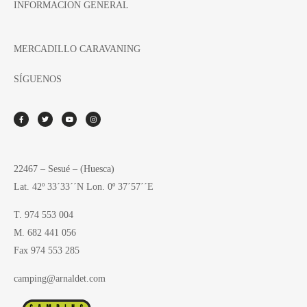
INFORMACION GENERAL
MERCADILLO CARAVANING
SÍGUENOS
22467 – Sesué – (Huesca)
Lat. 42º 33´33´´N Lon. 0º 37´57´´E
T. 974 553 004
M. 682 441 056
Fax 974 553 285
camping@arnaldet.com