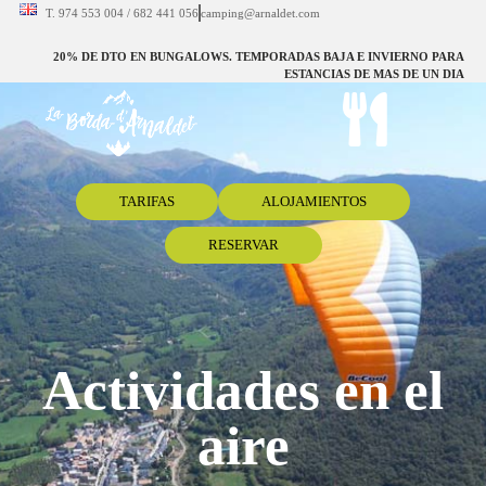
T. 974 553 004 / 682 441 056
camping@arnaldet.com
20% DE DTO EN BUNGALOWS. TEMPORADAS BAJA E INVIERNO PARA
ESTANCIAS DE MAS DE UN DIA
TARIFAS
ALOJAMIENTOS
RESERVAR
Actividades en el
aire