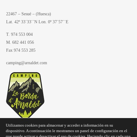
22467 – Sesué – (Huesca)
Lat. 42º 33´33´´N Lon. 0º 37´57´´E
T. 974 553 004
M. 682 441 056
Fax 974 553 285
camping@arnaldet.com
Utilizamos cookies para almacenar y acceder a información en su
dispositivo. A continuación le mostramos un panel de configuración en el
que puede activar o desactivar el uso de cookies. Haciendo clic en cada una