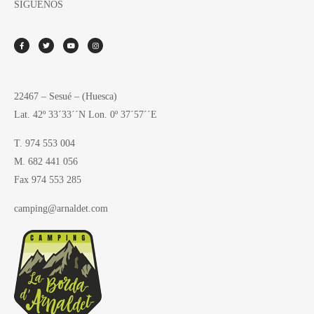
SÍGUENOS
22467 – Sesué – (Huesca)
Lat. 42º 33´33´´N Lon. 0º 37´57´´E
T. 974 553 004
M. 682 441 056
Fax 974 553 285
camping@arnaldet.com