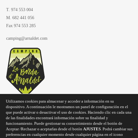
T. 974 553 004
M. 682 441 056
Fax 974 553 285
camping@arnaldet.com
Utilizamos cookies para almacenar y acceder a información en su
dispositivo. A continuación le mostramos un panel de configuración en el
que puede activar o desactivar el uso de cookies. Haciendo clic en cada una
de las finalidades encontrará información sobre su finalidad y
funcionamiento. Puede gestionar su consentimiento desde el botón de
Aceptar /Rechazar o aceptarlas desde el botón
AJUSTES
. Podrá cambiar sus
preferencias en cualquier momento desde cualquier página en el icono
Copyright © 2025
Camping La Borda d'Arnaldet