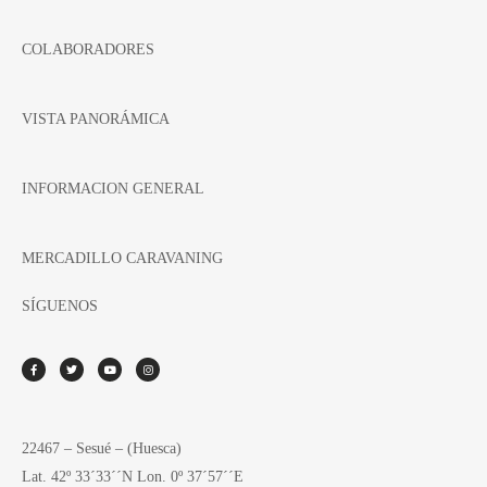
COLABORADORES
VISTA PANORÁMICA
INFORMACION GENERAL
MERCADILLO CARAVANING
SÍGUENOS
22467 – Sesué – (Huesca)
Lat. 42º 33´33´´N Lon. 0º 37´57´´E