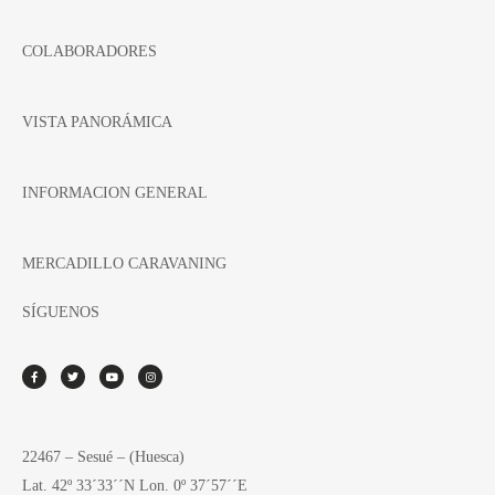
COLABORADORES
VISTA PANORÁMICA
INFORMACION GENERAL
MERCADILLO CARAVANING
SÍGUENOS
22467 – Sesué – (Huesca)
Lat. 42º 33´33´´N Lon. 0º 37´57´´E