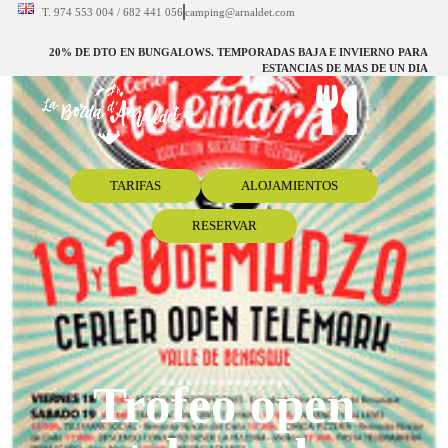
T. 974 553 004 / 682 441 056
camping@arnaldet.com
20% DE DTO EN BUNGALOWS. TEMPORADAS BAJA E INVIERNO PARA
ESTANCIAS DE MAS DE UN DIA
TARIFAS
ALOJAMIENTOS
RESERVAR
Trofeo open