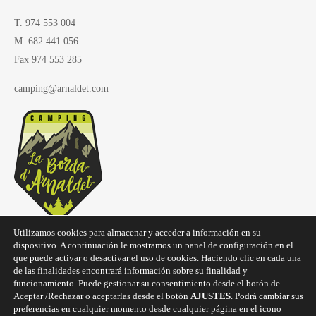
T. 974 553 004
M. 682 441 056
Fax 974 553 285
camping@arnaldet.com
Utilizamos cookies para almacenar y acceder a información en su
dispositivo. A continuación le mostramos un panel de configuración en el
que puede activar o desactivar el uso de cookies. Haciendo clic en cada una
de las finalidades encontrará información sobre su finalidad y
funcionamiento. Puede gestionar su consentimiento desde el botón de
Aceptar /Rechazar o aceptarlas desde el botón
AJUSTES
. Podrá cambiar sus
preferencias en cualquier momento desde cualquier página en el icono
Copyright © 2025
Camping La Borda d'Arnaldet