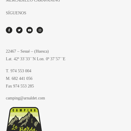
MERCADILLO CARAVANING
SÍGUENOS
22467 – Sesué – (Huesca)
Lat. 42º 33´33´´N Lon. 0º 37´57´´E
T. 974 553 004
M. 682 441 056
Fax 974 553 285
camping@arnaldet.com