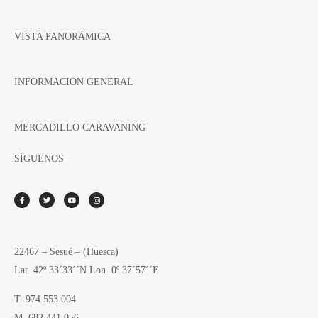
VISTA PANORÁMICA
INFORMACION GENERAL
MERCADILLO CARAVANING
SÍGUENOS
22467 – Sesué – (Huesca)
Lat. 42º 33´33´´N Lon. 0º 37´57´´E
T. 974 553 004
M. 682 441 056