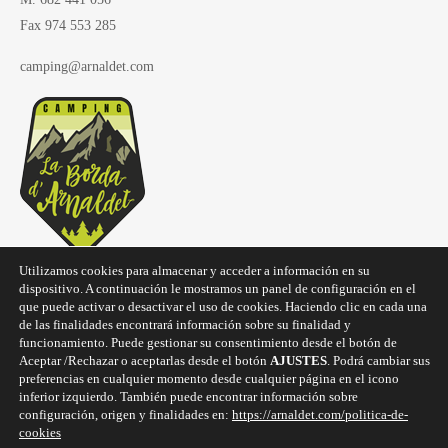
Fax 974 553 285
camping@arnaldet.com
Utilizamos cookies para almacenar y acceder a información en su
dispositivo. A continuación le mostramos un panel de configuración en el
que puede activar o desactivar el uso de cookies. Haciendo clic en cada una
de las finalidades encontrará información sobre su finalidad y
funcionamiento. Puede gestionar su consentimiento desde el botón de
Aceptar /Rechazar o aceptarlas desde el botón
AJUSTES
. Podrá cambiar sus
Copyright © 2025
Camping La Borda d'Arnaldet
preferencias en cualquier momento desde cualquier página en el icono
inferior izquierdo. También puede encontrar información sobre
configuración, origen y finalidades en:
https://arnaldet.com/politica-de-
cookies