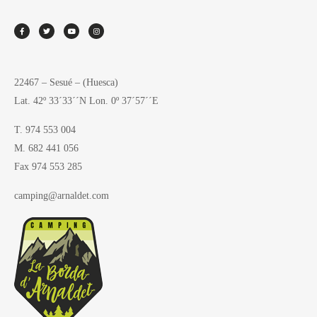
22467 – Sesué – (Huesca)
Lat. 42º 33´33´´N Lon. 0º 37´57´´E
T. 974 553 004
M. 682 441 056
Fax 974 553 285
camping@arnaldet.com