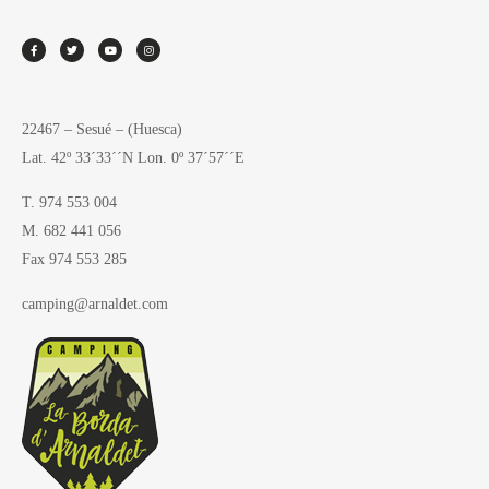
22467 – Sesué – (Huesca)
Lat. 42º 33´33´´N Lon. 0º 37´57´´E
T. 974 553 004
M. 682 441 056
Fax 974 553 285
camping@arnaldet.com