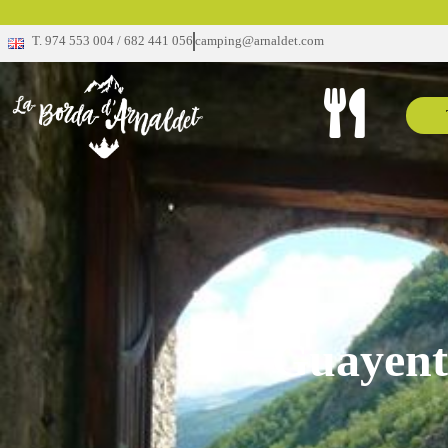
T. 974 553 004 / 682 441 056
camping@arnaldet.com
Guayent