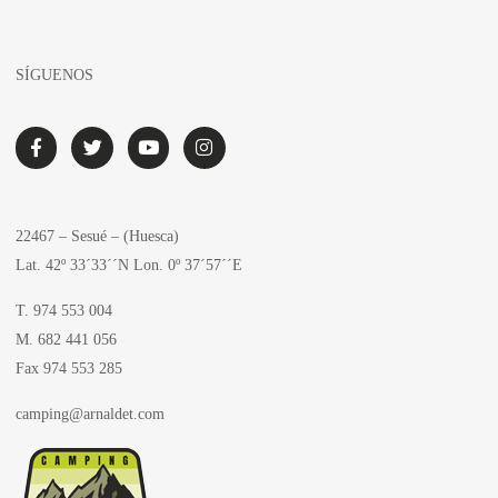
SÍGUENOS
22467 – Sesué – (Huesca)
Lat. 42º 33´33´´N Lon. 0º 37´57´´E
T. 974 553 004
M. 682 441 056
Fax 974 553 285
camping@arnaldet.com