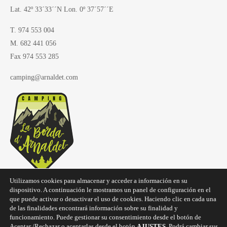
Lat. 42º 33´33´´N Lon. 0º 37´57´´E
T. 974 553 004
M. 682 441 056
Fax 974 553 285
camping@arnaldet.com
Utilizamos cookies para almacenar y acceder a información en su
dispositivo. A continuación le mostramos un panel de configuración en el
que puede activar o desactivar el uso de cookies. Haciendo clic en cada una
de las finalidades encontrará información sobre su finalidad y
funcionamiento. Puede gestionar su consentimiento desde el botón de
Aceptar /Rechazar o aceptarlas desde el botón
AJUSTES
. Podrá cambiar sus