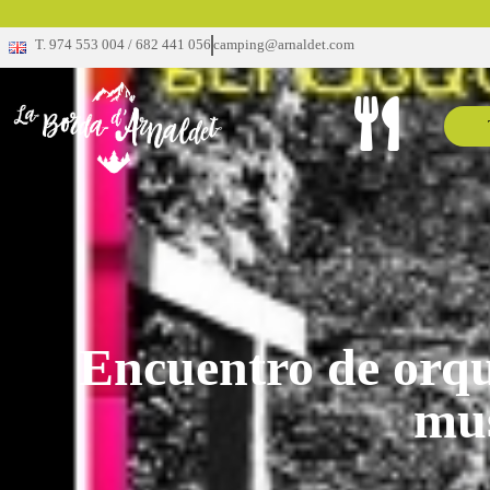
T. 974 553 004 / 682 441 056
camping@arnaldet.com
Encuentro de orqu
mu