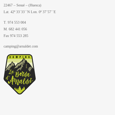
22467 – Sesué – (Huesca)
Lat. 42º 33´33´´N Lon. 0º 37´57´´E
T. 974 553 004
M. 682 441 056
Fax 974 553 285
camping@arnaldet.com