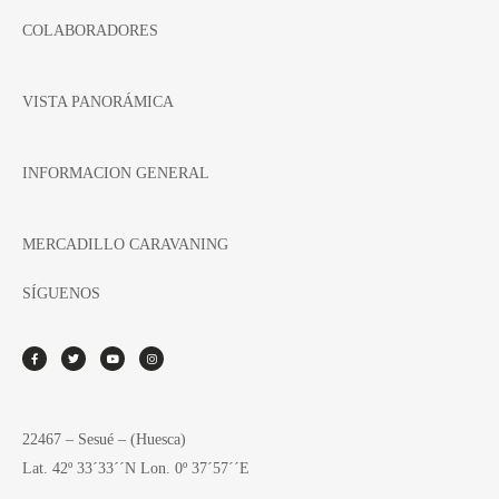
COLABORADORES
VISTA PANORÁMICA
INFORMACION GENERAL
MERCADILLO CARAVANING
SÍGUENOS
22467 – Sesué – (Huesca)
Lat. 42º 33´33´´N Lon. 0º 37´57´´E