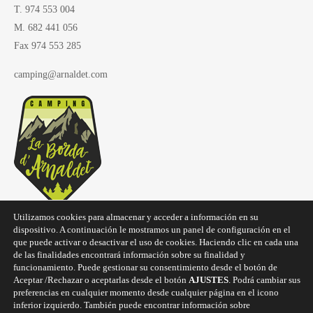
T. 974 553 004
M. 682 441 056
Fax 974 553 285
camping@arnaldet.com
Utilizamos cookies para almacenar y acceder a información en su
dispositivo. A continuación le mostramos un panel de configuración en el
que puede activar o desactivar el uso de cookies. Haciendo clic en cada una
de las finalidades encontrará información sobre su finalidad y
funcionamiento. Puede gestionar su consentimiento desde el botón de
Aceptar /Rechazar o aceptarlas desde el botón
AJUSTES
. Podrá cambiar sus
preferencias en cualquier momento desde cualquier página en el icono
Copyright © 2025
Camping La Borda d'Arnaldet
inferior izquierdo. También puede encontrar información sobre