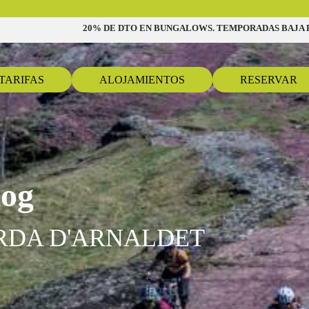
20% DE DTO EN BUNGALOWS. TEMPORADAS BAJA E 
TARIFAS
ALOJAMIENTOS
RESERVAR
log
RDA D'ARNALDET