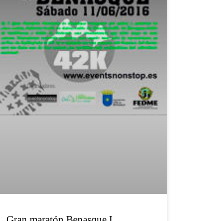
Gran maratón Benasque I