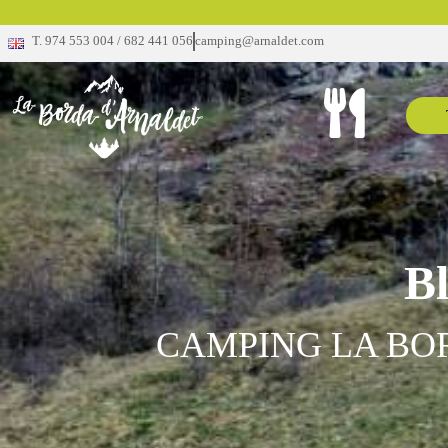
T. 974 553 004 / 682 441 056
camping@arnaldet.com
B
CAMPING LA BO