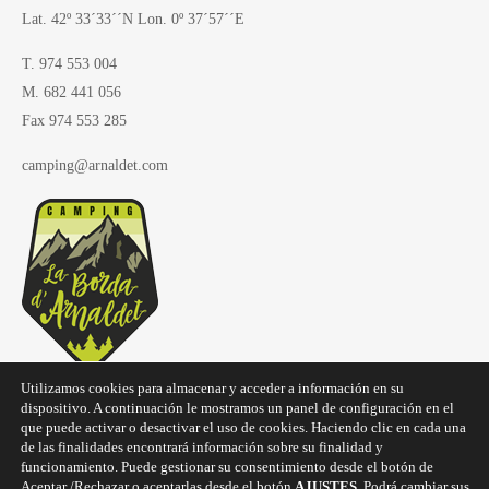
Lat. 42º 33´33´´N Lon. 0º 37´57´´E
T. 974 553 004
M. 682 441 056
Fax 974 553 285
camping@arnaldet.com
Utilizamos cookies para almacenar y acceder a información en su
dispositivo. A continuación le mostramos un panel de configuración en el
que puede activar o desactivar el uso de cookies. Haciendo clic en cada una
de las finalidades encontrará información sobre su finalidad y
funcionamiento. Puede gestionar su consentimiento desde el botón de
Aceptar /Rechazar o aceptarlas desde el botón
AJUSTES
. Podrá cambiar sus