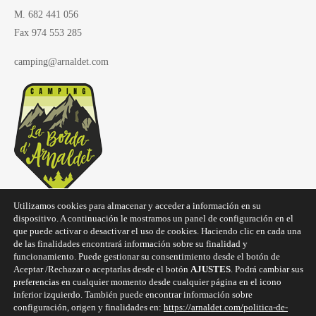
M. 682 441 056
Fax 974 553 285
camping@arnaldet.com
Utilizamos cookies para almacenar y acceder a información en su
dispositivo. A continuación le mostramos un panel de configuración en el
que puede activar o desactivar el uso de cookies. Haciendo clic en cada una
de las finalidades encontrará información sobre su finalidad y
funcionamiento. Puede gestionar su consentimiento desde el botón de
Aceptar /Rechazar o aceptarlas desde el botón
AJUSTES
. Podrá cambiar sus
Copyright © 2025
Camping La Borda d'Arnaldet
preferencias en cualquier momento desde cualquier página en el icono
inferior izquierdo. También puede encontrar información sobre
configuración, origen y finalidades en:
https://arnaldet.com/politica-de-