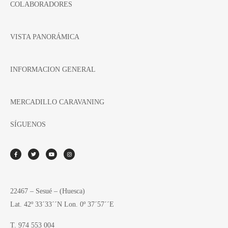
COLABORADORES
VISTA PANORÁMICA
INFORMACION GENERAL
MERCADILLO CARAVANING
SÍGUENOS
22467 – Sesué – (Huesca)
Lat. 42º 33´33´´N Lon. 0º 37´57´´E
T. 974 553 004